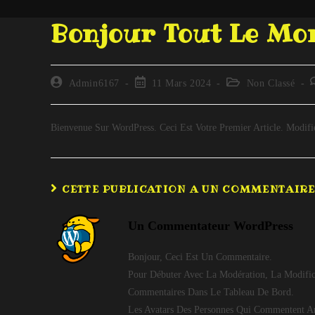
Bonjour Tout Le Mon
Admin6167
11 Mars 2024
Non Classé
Bienvenue Sur WordPress. Ceci Est Votre Premier Article. Modi
CETTE PUBLICATION A UN COMMENTAIR
Un Commentateur WordPress
Bonjour, Ceci Est Un Commentaire.
Pour Débuter Avec La Modération, La Modifica
Commentaires Dans Le Tableau De Bord.
Les Avatars Des Personnes Qui Commentent A