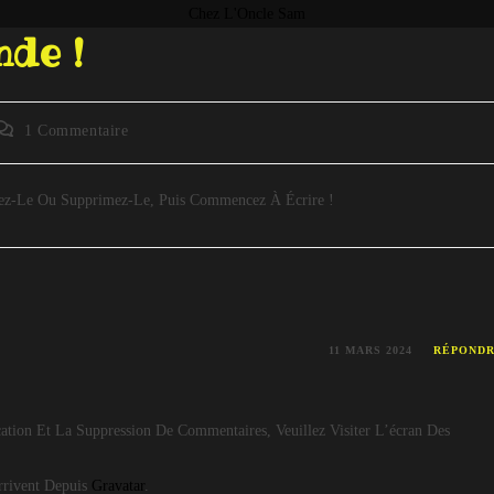
Chez L'Oncle Sam
de !
1 Commentaire
fiez-Le Ou Supprimez-Le, Puis Commencez À Écrire !
E
11 MARS 2024
RÉPOND
tion Et La Suppression De Commentaires, Veuillez Visiter L’écran Des
rrivent Depuis
Gravatar
.